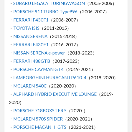
・
SUBARU LEGACY TURINGWAGON
（2005-2006）
・
PORSCHE 911TURBO Type996
（2006-2007）
・
FERRARI F430F1
（2006-2007）
・
TOYOTA ISIS
（2011-2015）
・
NISSAN SERENA
（2015-2018）
・
FERRARI F430F1
（2016-2017）
・
NISSAN SERENA e-power
（2018-2023）
・
FERRARI 488GTB
（2017-2023）
・
PORSCHE CAYMAN GT4
（2019-2021）
・
LAMBORGHINI HURACAN LP610-4
（2019-2020）
・
MCLAREN 540C
（2020-2020）
・
ALPHARD HYBRID EXECUTIVE LOUNGE
（2019-
2020）
・
PORSCHE 718BOXSTER S
（2020-）
・
MCLAREN 570S SPIDER
（2020-2021）
・
PORSCHE MACAN Ⅰ GTS
（2021-2021）