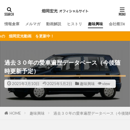
情報倉庫
メルマガ
動画解説
ヒストリ
趣味興味
会社概要
検索
の 畑岡宏光動画 を更新中！
過去３０年の愛車遍歴データベース（今後随
時更新予定）
2021年3月10日
2025年5月2日
趣味興味
view
HOME
趣味興味
過去３０年の愛車遍歴データベース（今後随